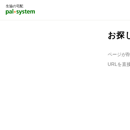
生協の宅配
お探
ページが
URLを