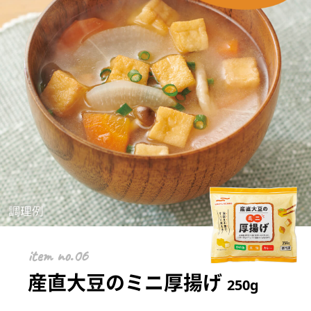
item
産直大豆のミニ厚揚げ
250g