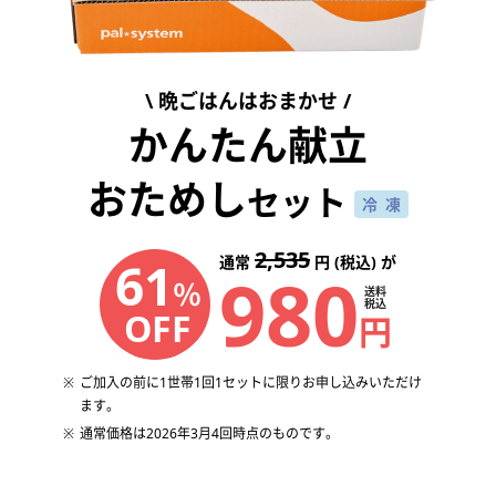
晩ごはんはおまかせ
かんたん献立
おためし
セット
冷凍
2,535
61
通常
円 (税込) が
980
％
送料
税込
OFF
円
ご加入の前に1世帯1回1セットに限りお申し込みいただけ
ます。
通常価格は2026年3月4回時点のものです。