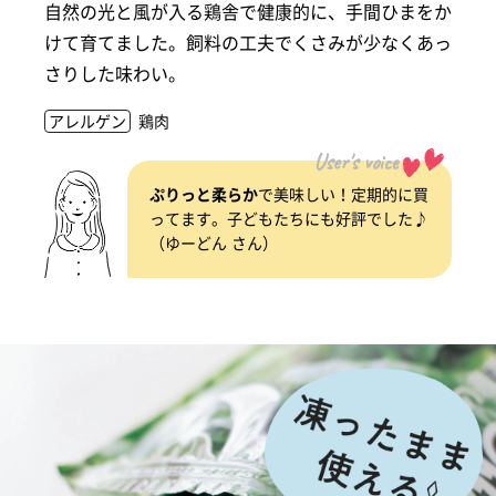
自然の光と風が入る鶏舎で健康的に、手間ひまをか
けて育てました。飼料の工夫でくさみが少なくあっ
さりした味わい。
アレルゲン
鶏肉
User's voice
ぷりっと柔らか
で美味しい！定期的に買
ってます。子どもたちにも好評でした♪
（ゆーどん さん）