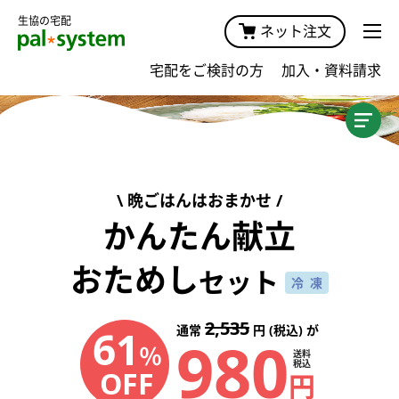
生協の宅配
ネット注文
宅配をご検討の方
加入・資料請求
加入案内TOP
商品・価格
晩ごはんはおまかせ
宅配サービスガイド・手数料
かんたん献立
キャンペーン
おためし
セット
冷凍
おためしプラン
2,535
61
通常
円 (税込) が
980
おためし宅配
％
送料
税込
OFF
円
おためしセット