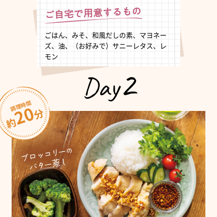
ごはん、みそ、和風だしの素、マヨネー
ズ、油、（お好みで）サニーレタス、レ
モン
2
Day
調理時間
20
分
約