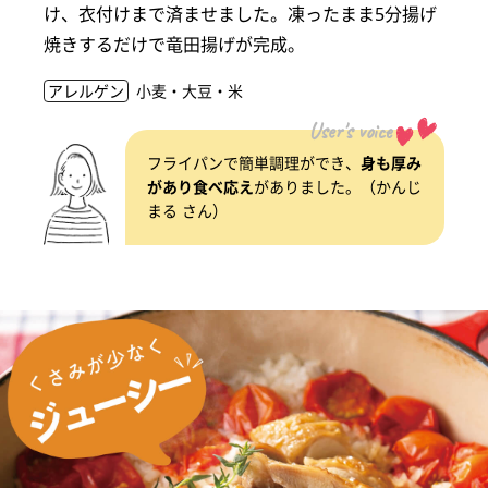
け、衣付けまで済ませました。凍ったまま5分揚げ
焼きするだけで竜田揚げが完成。
アレルゲン
小麦・大豆・米
User's voice
フライパンで簡単調理ができ、
身も厚み
があり食べ応え
がありました。（かんじ
まる さん）