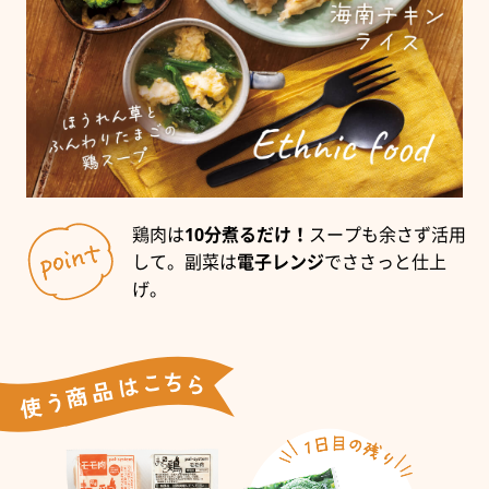
鶏肉は
10分煮るだけ！
スープも余さず活用
して。副菜は
電子レンジ
でささっと仕上
げ。