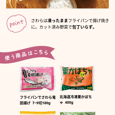
さわらは
凍ったまま
フライパンで揚げ焼き
に。カット済み野菜で
包丁いらず。
北海道冷凍栗かぼち
フライパンでさわら竜
ゃ
400g
田揚げ
7~9切180g