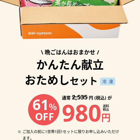
晩ごはんはおまかせ
かんたん献立
おためし
セット
冷凍
2,535
61
通常
円 (税込) が
980
％
送料
税込
OFF
円
ご加入の前に1世帯1回1セットに限りお申し込みいただけ
ます。