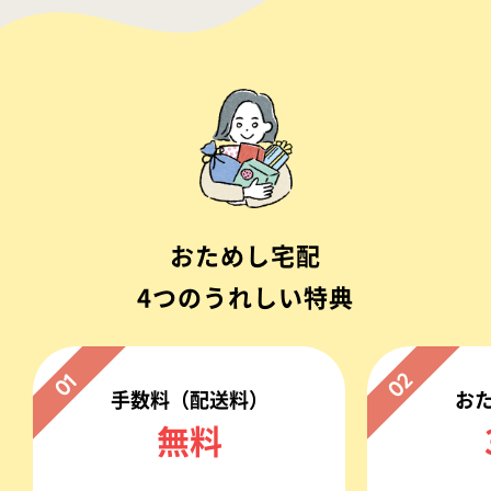
おためし宅配
4つのうれしい特典
02
01
手数料（配送料）
お
無料