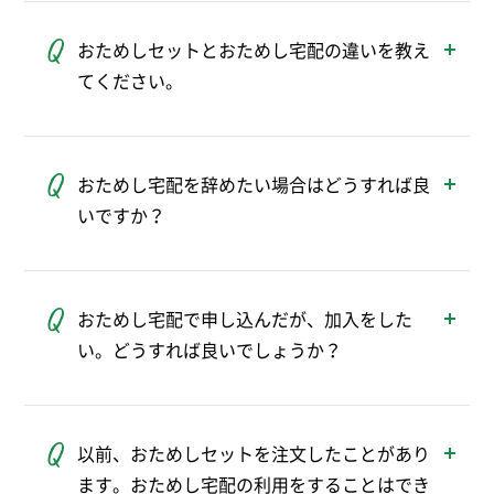
川、千葉、埼玉、茨城、栃木、群馬、福島、
おためしセットとおためし宅配の違いを教え
山梨、長野、静岡、新潟の1都11県です。
てください。
※上記の都県内でも一部配達に伺っていない地域がありま
す。
「おためしセット」は、パルシステムの大人
気商品をご加入前にお得に試せるセットで
おためし宅配を辞めたい場合はどうすれば良
す。
いですか？
「おためし宅配」はパルシステムの宅配サー
ビスをご加入前にお試しいただけるしくみで
おためし宅配の3週目のご注文締切時間まで
す。カタログに掲載されているすべての商品
に、注文サイトやアプリのメニュー内の「お
からご利用いただけます。おためし宅配ご登
おためし宅配で申し込んだが、加入をした
ためし宅配の登録解除」にて解除申請が可能
録時におためしセットも頼むことができま
い。どうすれば良いでしょうか？
です。
す。
おためし宅配は自動で加入（継続）いただけ
ますので、そのままご利用ください。
以前、おためしセットを注文したことがあり
ます。おためし宅配の利用をすることはでき