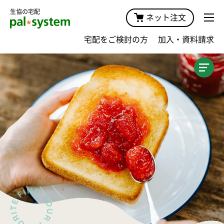
生協の宅配
ネット注文
宅配をご検討の方
加入・資料請求
加入案内TOP
商品・価格
宅配サービスガイド・手数料
キャンペーン
おためしプラン
おためし宅配
おためしセット
みんなの声