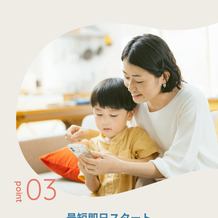
03
point
最短即日スタート