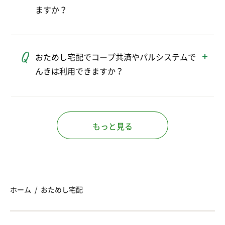
ますか？
すでにお申し込みいただいたことがある方
は、おためし宅配のご利用ならびにおためし
おためし宅配でコープ共済やパルシステムで
セットのお申し込みはできません。
んきは利用できますか？
おためし宅配中はご利用いただけませんが、
組合員ご加入後にご利用いただけます。
もっと見る
ホーム
おためし宅配